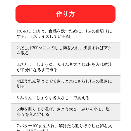
作り方
1:いのしし肉は、食感を残すために、1㎝の角切りに
する。（スライスしている肉）
2:だし汁300㏄にいのしし肉を入れ、沸騰すればアク
を取る
3:さとう、しょうゆ、みりん各大さじ2杯を入れ煮汁
が半分になるまで煮る
4:ほうれん草はゆでてさっと水にさらし1㎝の長さに
切る
5:みりん、しょうゆ各大さじ１であえる
6:卵を割りよく混ぜ、さとう大１、みりん小１、塩
少々を入れ混ぜる
7:バター100ｇを入れ、解けたら割りほぐした卵を入