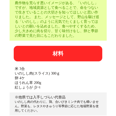
農作物を荒らす悪いイメージがある、「いのしし」
ですが、地域資源として食べることで、命をつない
で生きていることの大切さを知ってほしいと思い作
りました。 また、メッセージとして、野山を駆け巡
る「いのしし」のように元気でたくましく育ってほ
しいとの願いを込めました。食べやすくするため、
少し大きめに肉を切り、甘く味付けをし、卵と季節
の野菜で見た目にもこだわりました。
材料
米 3合
いのしし肉(スライス) 300ｇ
卵 4ケ
ほうれん草 200g
紅しょうが 少々
※他県では入手しづらい代替品
いのしし肉の代わりに、鶏、合いびきミンチ肉でも構いませ
ん。野菜も、レタスやきゅうり等季節に応じた地場野菜を使
用してください。