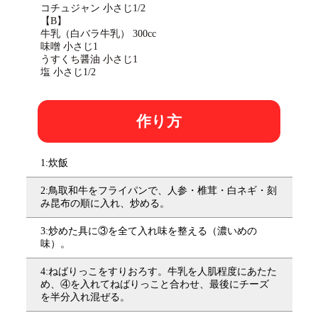
コチュジャン 小さじ1/2
【B】
牛乳（白バラ牛乳） 300cc
味噌 小さじ1
うすくち醤油 小さじ1
塩 小さじ1/2
作り方
1:炊飯
2:鳥取和牛をフライパンで、人参・椎茸・白ネギ・刻
み昆布の順に入れ、炒める。
3:炒めた具に③を全て入れ味を整える（濃いめの
味）。
4:ねばりっこをすりおろす。牛乳を人肌程度にあたた
め、④を入れてねばりっこと合わせ、最後にチーズ
を半分入れ混ぜる。