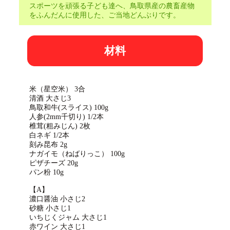
スポーツを頑張る子ども達へ、鳥取県産の農畜産物
をふんだんに使用した、ご当地どんぶりです。
材料
米（星空米） 3合
清酒 大さじ3
鳥取和牛(スライス) 100g
人参(2mm千切り) 1/2本
椎茸(粗みじん) 2枚
白ネギ 1/2本
刻み昆布 2g
ナガイモ（ねばりっこ） 100g
ピザチーズ 20g
パン粉 10g
【A】
濃口醤油 小さじ2
砂糖 小さじ1
いちじくジャム 大さじ1
赤ワイン 大さじ1