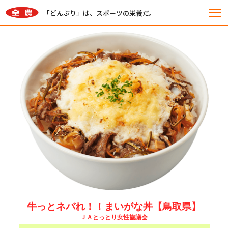
「どんぶり」は、スポーツの栄養だ。
牛っとネバれ！！まいがな丼
【鳥取県】
ＪＡとっとり女性協議会