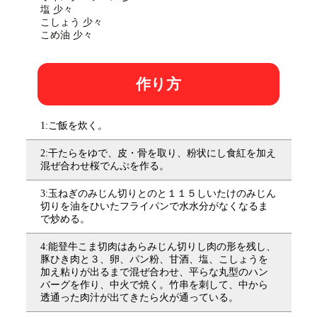
塩 少々
こしょう 少々
こめ油 少々
作り方
1:ご飯を炊く。
2:干たらをゆで、皮・骨を取り、粉状にし食紅を加え
混ぜ合わせ桜でんぷを作る。
3:玉ねぎのみじん切りとのと１１５しいたけのみじん
切りを油をひいたフライパンで水水分がなくなるま
で炒める。
4:能登牛こま切肉はあらみじん切りし肉の形を残し、
豚ひき肉と３、卵、パン粉、甘酒、塩、こしょうを
加え粘りが出るまで混ぜ合わせ、平らな丸型のハン
バーグを作り、中火で焼く。竹串を刺して、中から
透通った肉汁が出てきたら火が通っている。