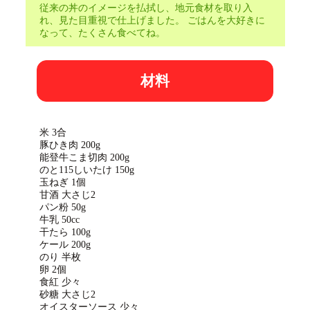
従来の丼のイメージを払拭し、地元食材を取り入
れ、見た目重視で仕上げました。 ごはんを大好きに
なって、たくさん食べてね。
材料
米 3合
豚ひき肉 200g
能登牛こま切肉 200g
のと115しいたけ 150g
玉ねぎ 1個
甘酒 大さじ2
パン粉 50g
牛乳 50cc
干たら 100g
ケール 200g
のり 半枚
卵 2個
食紅 少々
砂糖 大さじ2
オイスターソース 少々