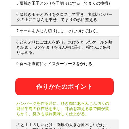
5:薄焼き玉子とのりを千切りにする（てまりの模様）
6:薄焼き玉子とのりをクロスして置き、丸型ハンバー
グの上にごはんを乗せ、てまりの形に整える。
7:ケールをみじん切りにし、水につけておく。
8:どんぶりにごはんを盛り、水けをとったケールを敷
き詰め 、６のてまりを真ん中に乗せ、桜でんぷを散
りばめる。
9:食べる直前にオイスターソースをかける。
作りかたのポイント
ハンバーグを作る時に、ひき肉にあらみじん切りの
能登牛肉の存在感を出し、甘酒を加える事で肉が柔
らかく、臭みも取れ美味しく仕上がる。
のと１１５しいたけ…肉厚の大きな原木しいたけ。